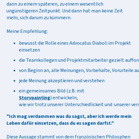
dann zu einem späteren, zu einem wesentlich
ungünstigeren Zeitpunkt. Und dann hat man keine Zeit
mehr, sich darum zu kümmern.
Meine Empfehlung:
bewusst die Rolle eines Advocatus Diaboli im Projekt
einsetzen
die Teamkollegen und Projektmitarbeiter gezielt auffo
von Beginn an, alle Meinungen, Vorbehalte, Vorurteile 
jede Meinung akzeptieren und verstehen
ein
gemeinsames
Bild
(z.B. mit
Storypainting
)
entwickeln,
wie
wir
trotz
unserer
Unterschiedlickeit
und
unserer
ver
"Ich mag verdammen was du sagst, aber ich werde mein
Leben dafür einsetzen, dass du es sagen darfst."
Diese Aussage stammt von dem französischen Philosphen